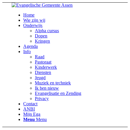
Home
Wie zijn wij
Onderwijs
Alpha cursus
Dopen
Kringen
Agenda
Info
Raad
Pastoraat
Kinderwerk
Diensten
Jeugd
Muziek en techniek
Ik ben nieuw
Evangelisatie en Zending
Privacy
Contact
ANBI
Mijn Ega
Menu
Menu